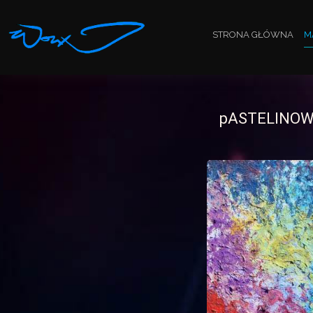
STRONA GŁÓWNA
M
pASTELINOW