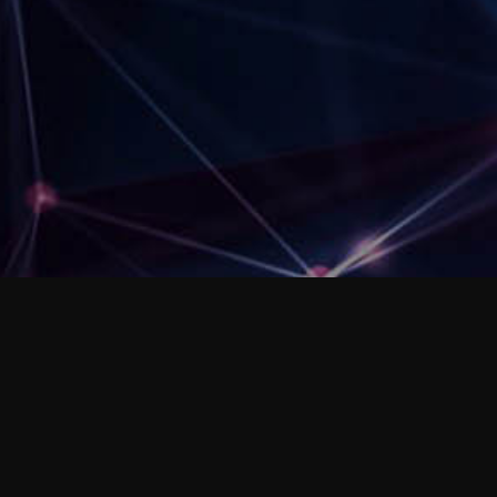
zMYSŁYWOLNE
zMIANY