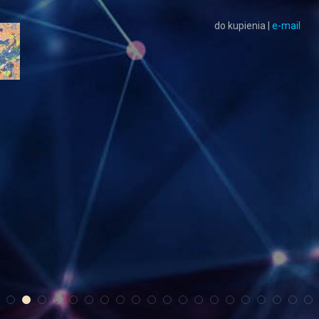
do kupienia |
e-mail
tOCOMATO
cYKLICZKA
n