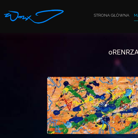
STRONA GŁÓWNA
M
oRENRZA