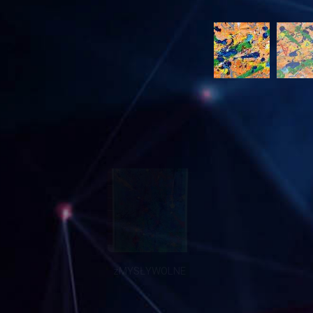
zMYSŁYWOLNE
zMIANY