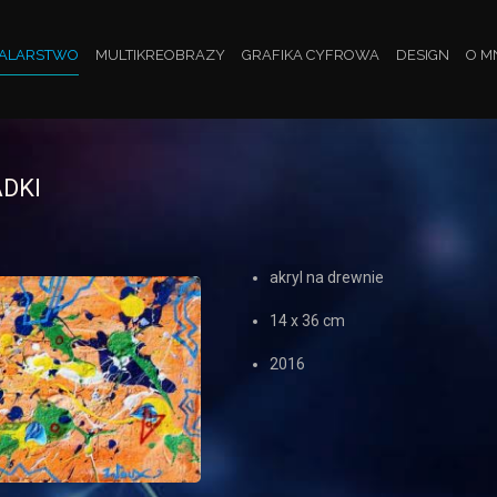
ALARSTWO
MULTIKREOBRAZY
GRAFIKA CYFROWA
DESIGN
O M
DKI
akryl na drewnie
14 x 36 cm
2016