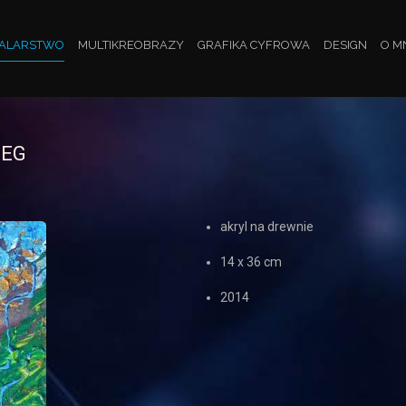
ALARSTWO
MULTIKREOBRAZY
GRAFIKA CYFROWA
DESIGN
O M
IEG
akryl na drewnie
14 x 36 cm
2014