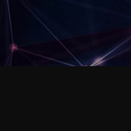
zMYSŁYWOLNE
zMIANY