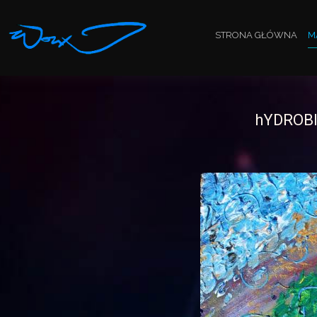
STRONA GŁÓWNA
M
hYDROB