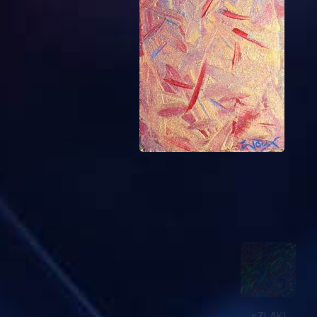
żYWIOŁOWOŚĆ
zMYSŁYWOLNE
zMIANY
tOCOMATO
cYKLICZKA