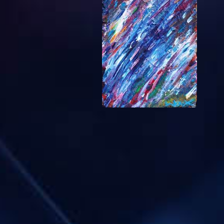
żYWIOŁOWOŚĆ
zMYSŁYWOLNE
zMIANY
tOCOMATO
cYKLICZKA